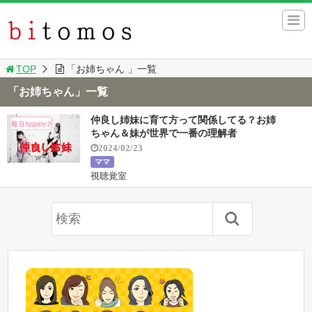
TOP
「お姉ちゃん 」一覧
「お姉ちゃん」一覧
仲良し姉妹に育て方って関係してる？お姉
ちゃん＆妹が世界で一番の理解者
2024/02/23
ママ
視聴覚室