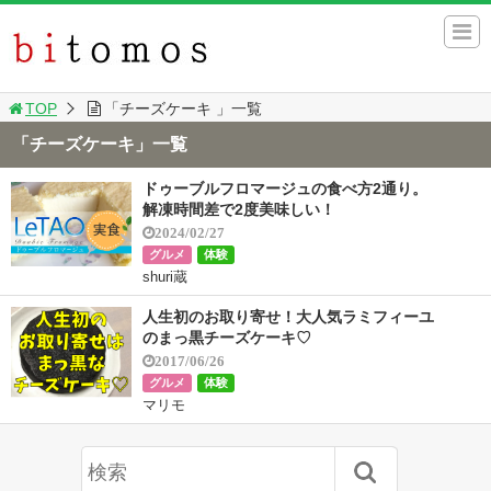
TOP
「チーズケーキ 」一覧
「チーズケーキ」一覧
ドゥーブルフロマージュの食べ方2通り。
解凍時間差で2度美味しい！
2024/02/27
グルメ
体験
shuri蔵
人生初のお取り寄せ！大人気ラミフィーユ
のまっ黒チーズケーキ♡
2017/06/26
グルメ
体験
マリモ