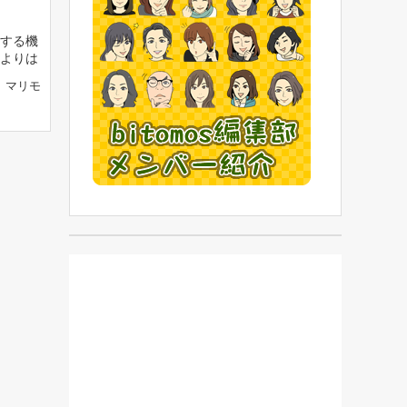
する機
よりは
マリモ