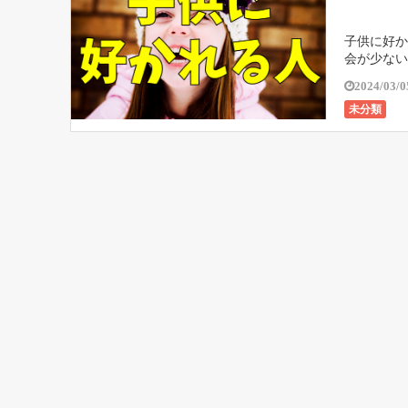
子供に好か
会が少ない
絶対に好か
2024/03/0
未分類