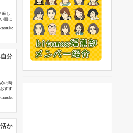
？寂し
い面に
kaoruko
い自分
めの時
おすす
kaoruko
や活か