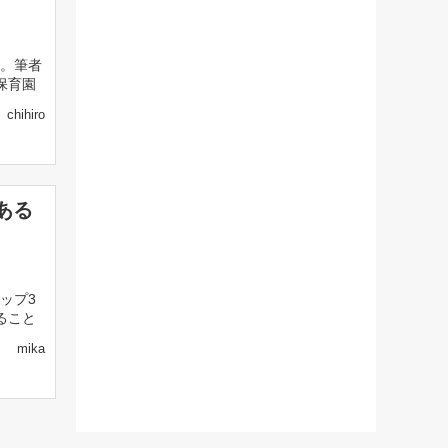
。筆者
保育園
chihiro
ある
ップ3
ること
mika