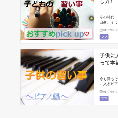
し方♪
今の時代、
自身、そう
時代に「ch
2017/06/2
ママ
子供に
って本
今も昔もそ
に入るピア
もあって、
2017/06/2
ママ