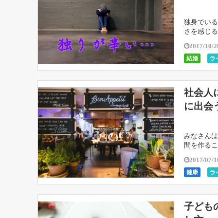
独身でいる
さを感じる
ついて見て
2017/10/2
結婚
ラ
社会人
に出会
みなさんは
間を作るこ
めです。新
2017/07/1
健康
ラ
子ども