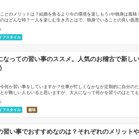
ことのメリットは？結婚を焦るより今の環境を楽しもう♪や独身は孤独
のはどんな時？一人を楽しむ生き方とはで、独身でいることの良い面悪
来ましたが、今回は独身が辛いと思う時について考えて […]
6
イフスタイル
になっての習い事のススメ。人気のお稽古で新し
う
今何か習い事をしていますか？仕事が忙しくなかなか定期的に自分のた
とが難しい人もいると思いますが、大人になって何かを習うのはとても
しい知識や技術の習得はもちろんですが、自分の知らな […]
6
イフスタイル
趣味
の習い事でおすすめなのは？それぞれのメリット