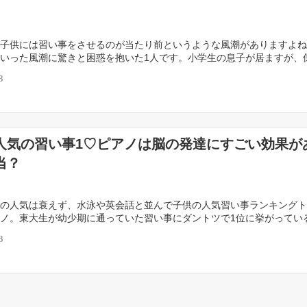
子供には習い事をさせるのが当たり前というような風潮がありますよね
いった風潮に驚きと困惑を抱いた1人です。小学生の息子が居ますが、
ihiroさんは何故子どもに習い事をさせないの？ […]
3
人気の習い事1♡ピアノは脳の発達にすごい効果が
当？
の人気は衰えず、水泳や英会話と並んで子供の人気習い事ランキングト
ノ。東大生が幼少期に通っていた習い事にダントツで1位に挙がってい
ピアノを演奏できるようにするという本来の目的以上に […]
3