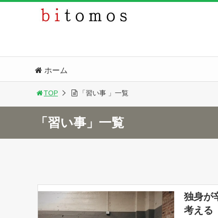
ホーム
TOP
「習い事 」一覧
「習い事」一覧
独身が
考える