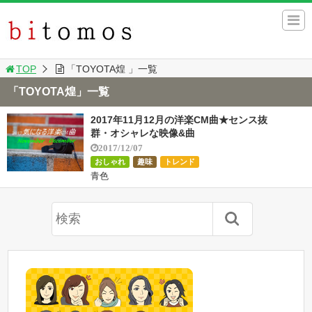
TOP
「TOYOTA煌 」一覧
「TOYOTA煌」一覧
2017年11月12月の洋楽CM曲★センス抜
群・オシャレな映像&曲
2017/12/07
おしゃれ
趣味
トレンド
青色