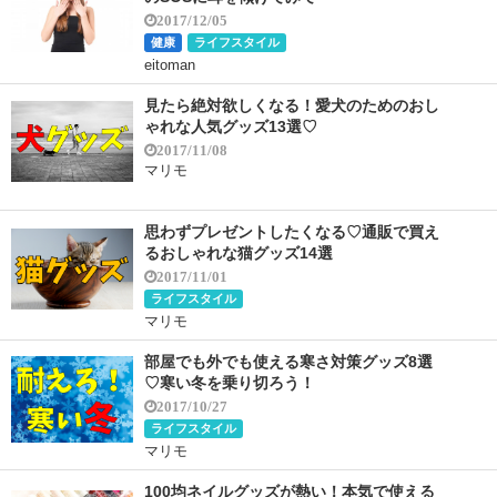
2017/12/05
健康
ライフスタイル
eitoman
見たら絶対欲しくなる！愛犬のためのおし
ゃれな人気グッズ13選♡
2017/11/08
マリモ
思わずプレゼントしたくなる♡通販で買え
るおしゃれな猫グッズ14選
2017/11/01
ライフスタイル
マリモ
部屋でも外でも使える寒さ対策グッズ8選
♡寒い冬を乗り切ろう！
2017/10/27
ライフスタイル
マリモ
100均ネイルグッズが熱い！本気で使える