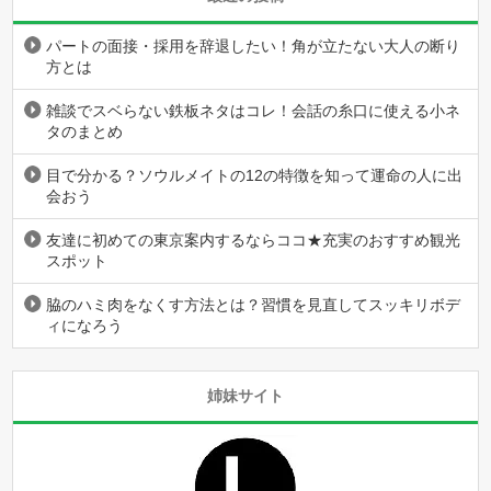
パートの面接・採用を辞退したい！角が立たない大人の断り
方とは
雑談でスベらない鉄板ネタはコレ！会話の糸口に使える小ネ
タのまとめ
目で分かる？ソウルメイトの12の特徴を知って運命の人に出
会おう
友達に初めての東京案内するならココ★充実のおすすめ観光
スポット
脇のハミ肉をなくす方法とは？習慣を見直してスッキリボデ
ィになろう
姉妹サイト