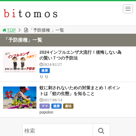
TOP
「予防接種 」一覧
「予防接種」一覧
2024インフルエンザ大流行！後悔しない為
の賢い７つの予防法
2024/02/27
健康
り り
蚊に刺されないための対策まとめ！ポイン
トは「蚊の生態」を知ること
2017/08/14
ママ
健康
趣味
popolon