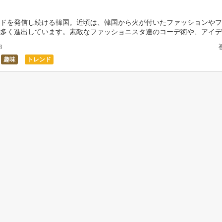
ドを発信し続ける韓国。近頃は、韓国から火が付いたファッションやフ
多く進出しています。素敵なファッショニスタ達のコーデ術や、アイデ
グッズなどは、周りと差をつけたい方ならチェックして […]
8
趣味
トレンド