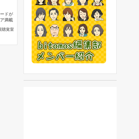
ードが
ア満載
視聴覚室