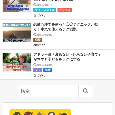
2017/06/10
ライフスタイル
ビジネス
なごみぃ
恋愛心理学を使った◯◯テクニックが効
く！本気で使えるテク9選♡
2017/05/07
恋愛
eitoman
アドラー流「褒めない・叱らない子育て」
がママと子どもをラクにする
2017/03/04
ママ
健康
なごみぃ