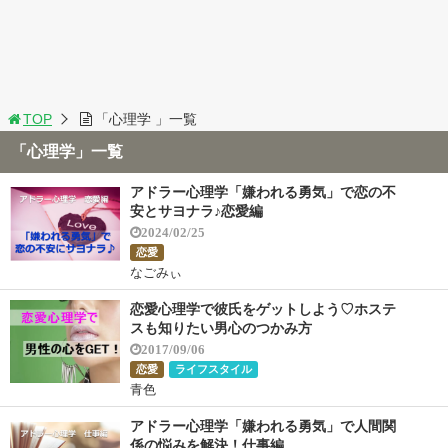
TOP
「心理学 」一覧
「心理学」一覧
アドラー心理学「嫌われる勇気」で恋の不
安とサヨナラ♪恋愛編
2024/02/25
恋愛
なごみぃ
恋愛心理学で彼氏をゲットしよう♡ホステ
スも知りたい男心のつかみ方
2017/09/06
恋愛
ライフスタイル
青色
アドラー心理学「嫌われる勇気」で人間関
係の悩みを解決！仕事編