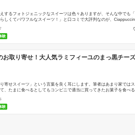
えするフォトジェニックなスイーツは色々ありますが、そんな中でも「
らしくてパワフルなスイーツ！」と口コミで大評判なのが、Ciappuccin
）のお菓子。 NY発！カラフルでキュート […]
7
体験
のお取り寄せ！大人気ラミフィーユのまっ黒チー
り寄せスイーツ」という言葉を良く耳にします。筆者はあまり家ではス
て、たまに食べるとしてもコンビニで適当に買ってきたお菓子を食べる
omosライターの皆さんのお取り寄せ記事を見て […]
6
体験