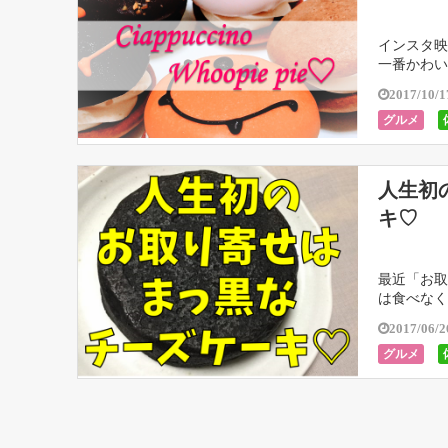
インスタ映
一番かわい
ャプチーノ
2017/10/1
グルメ
人生初
キ♡
最近「お取
は食べなく
でも、bit
2017/06/2
グルメ