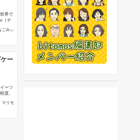
世界で
o（チ
なごみぃ
ズケー
イーツ
程度。
マリモ