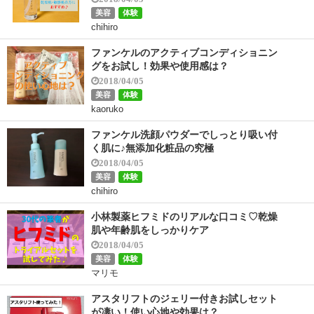
美容
体験
chihiro
ファンケルのアクティブコンディショニン
グをお試し！効果や使用感は？
2018/04/05
美容
体験
kaoruko
ファンケル洗顔パウダーでしっとり吸い付
く肌に♪無添加化粧品の究極
2018/04/05
美容
体験
chihiro
小林製薬ヒフミドのリアルな口コミ♡乾燥
肌や年齢肌をしっかりケア
2018/04/05
美容
体験
マリモ
アスタリフトのジェリー付きお試しセット
が凄い！使い心地や効果は？