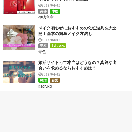
2018/04/05
美容
体験
視聴覚室
メイク初心者におすすめの化粧道具を大公
開！基本の簡単メイク方法も
2018/04/02
美容
おしゃれ
青色
婚活サイトって本当はどうなの？真剣な出
会いを求めるならおすすめは？
2018/04/02
結婚
恋愛
kaoruko