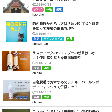
2024/02/24
グルメ
体験
健康
kaoruko
猫の膀胱炎の治し方は？原因や症状と対策
を知って愛猫の健康管理を
2019/01/31
健康
ライフスタイル
体験
onewoman
ラスティークのシャンプーの効果はいか
に！使用感や魅力を徹底解説♡
2018/12/04
美容
体験
chihiro
自宅脱毛でおすすめのシルキーパール♡ボ
ディウォッシュで手軽にケア♪
2018/10/02
美容
体験
chihiro
コラーゲンドリンク白井田七。甕の効果や