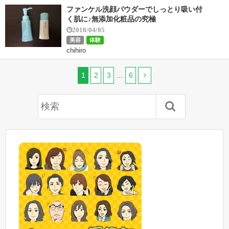
ファンケル洗顔パウダーでしっとり吸い付
く肌に♪無添加化粧品の究極
2018/04/05
美容
体験
chihiro
1
2
3
…
6