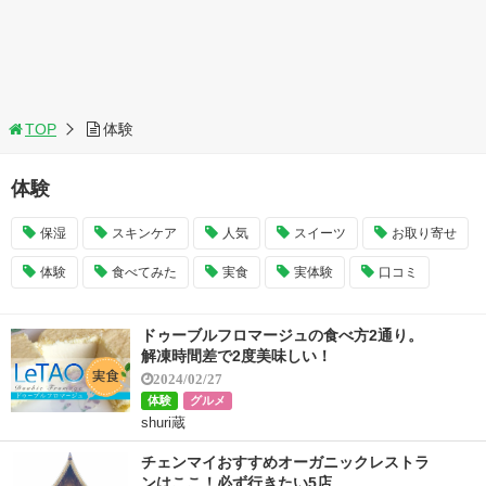
TOP
体験
体験
保湿
スキンケア
人気
スイーツ
お取り寄せ
体験
食べてみた
実食
実体験
口コミ
ドゥーブルフロマージュの食べ方2通り。
解凍時間差で2度美味しい！
2024/02/27
体験
グルメ
shuri蔵
チェンマイおすすめオーガニックレストラ
ンはここ！必ず行きたい5店