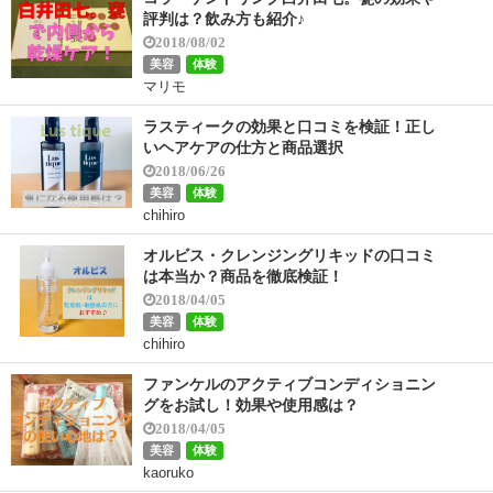
評判は？飲み方も紹介♪
2018/08/02
美容
体験
マリモ
ラスティークの効果と口コミを検証！正し
いヘアケアの仕方と商品選択
2018/06/26
美容
体験
chihiro
オルビス・クレンジングリキッドの口コミ
は本当か？商品を徹底検証！
2018/04/05
美容
体験
chihiro
ファンケルのアクティブコンディショニン
グをお試し！効果や使用感は？
2018/04/05
美容
体験
kaoruko