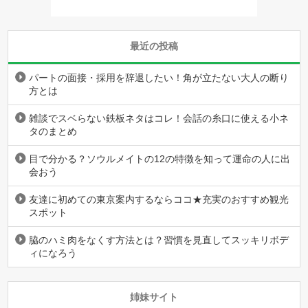
最近の投稿
パートの面接・採用を辞退したい！角が立たない大人の断り
方とは
雑談でスベらない鉄板ネタはコレ！会話の糸口に使える小ネ
タのまとめ
目で分かる？ソウルメイトの12の特徴を知って運命の人に出
会おう
友達に初めての東京案内するならココ★充実のおすすめ観光
スポット
脇のハミ肉をなくす方法とは？習慣を見直してスッキリボデ
ィになろう
姉妹サイト