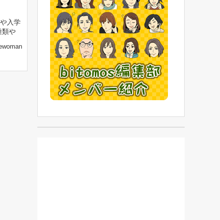
や入学
種類や
ewoman