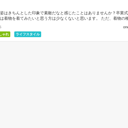
姿はきちんとした印象で素敵だなと感じたことはありませんか？卒業式
は着物を着てみたいと思う方は少なくないと思います。 ただ、着物の
で、着物を着るのを諦めている方も多いと思います。貴 […]
on
5
しゃれ
ライフスタイル