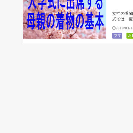
女性の着物
式では一度
格式が面倒
2019/03/1
ママ
お