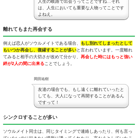
人生の岐路で出会うってことですね…それ
は、人生においても重要な人物ってことです
よねえ。
離れてもまた再会する
例えば恋人がソウルメイトである場合、
もし別れてしまったとして
もいつか再会し、復縁することが多い
と言われています。一度離れ
てみると相手の大切さが改めて分かり、
再会
し
た時にはもっと強い
絆が2人の間に出来る
ことでしょう。
岡田祐樹
友達の場合でも、もし遠くに離れていったと
しても、大人になって再開することがあるん
ですって！
シンクロすることが多い
ソウルメイト同士は、同じタイミングで連絡しあったり、何も言っ