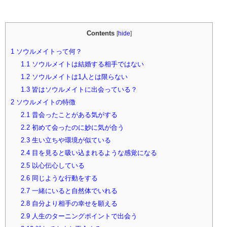
Contents
[
hide
]
1
ソウルメイトって何？
1.1
ソウルメイトは結婚する相手ではない
1.2
ソウルメイトは1人とは限らない
1.3
皆はソウルメイトに出会っている？
2
ソウルメイトの特徴
2.1
昔会ったことがある気がする
2.2
初めて会ったのに妙に気が合う
2.3
生い立ちや環境が似ている
2.4
目を見ると吸い込まれるような感覚になる
2.5
以心伝心している
2.6
同じような行動をする
2.7
一緒にいると自然体でいれる
2.8
自分より相手の幸せを願える
2.9
人生のターニングポイントで出会う