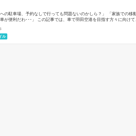
への駐車場、予約なしで行っても問題ないのかしら？」 「家族での移
車が便利だわ･･･」 この記事では、車で羽田空港を目指す方々に向けて
貴重な情報を3つのキーポイントでご紹介します： […]
6
イル