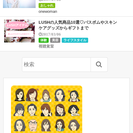
おしゃれ
onewoman
LUSHの人気商品10選♡バスボムやスキン
ケアグッズからギフトまで
2017/03/06
体験
美容
ライフスタイル
視聴覚室