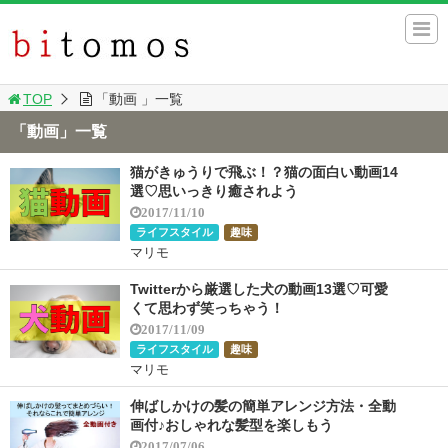
TOP
「動画 」一覧
「動画」一覧
猫がきゅうりで飛ぶ！？猫の面白い動画14
選♡思いっきり癒されよう
2017/11/10
ライフスタイル
趣味
マリモ
Twitterから厳選した犬の動画13選♡可愛
くて思わず笑っちゃう！
2017/11/09
ライフスタイル
趣味
マリモ
伸ばしかけの髪の簡単アレンジ方法・全動
画付♪おしゃれな髪型を楽しもう
2017/07/06