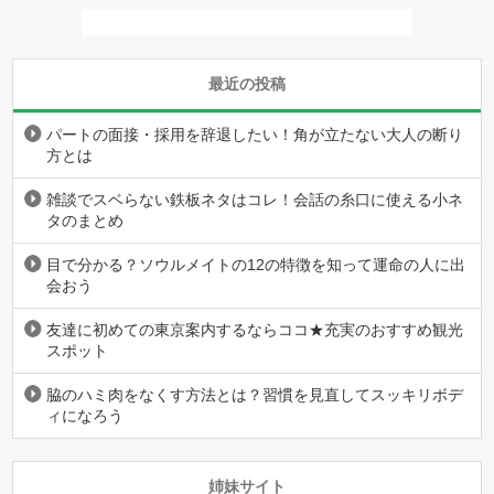
最近の投稿
パートの面接・採用を辞退したい！角が立たない大人の断り
方とは
雑談でスベらない鉄板ネタはコレ！会話の糸口に使える小ネ
タのまとめ
目で分かる？ソウルメイトの12の特徴を知って運命の人に出
会おう
友達に初めての東京案内するならココ★充実のおすすめ観光
スポット
脇のハミ肉をなくす方法とは？習慣を見直してスッキリボデ
ィになろう
姉妹サイト