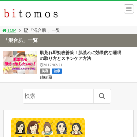
TOP
「混合肌 」一覧
「混合肌」一覧
肌荒れ即効改善策！肌荒れに効果的な睡眠
の取り方とスキンケア方法
2017/02/21
美容
健康
shuri蔵