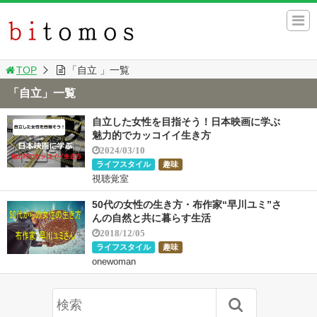
TOP
「自立 」一覧
「自立」一覧
自立した女性を目指そう！日本映画に学ぶ
魅力的でカッコイイ生き方
2024/03/10
ライフスタイル
趣味
視聴覚室
50代の女性の生き方・布作家“早川ユミ”さ
んの自然と共に暮らす生活
2018/12/05
ライフスタイル
趣味
onewoman