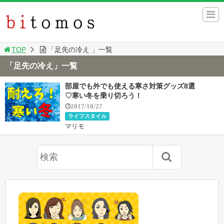
TOP
「足先の冷え 」一覧
「足先の冷え」一覧
部屋でも外でも使える寒さ対策グッズ8選
♡寒い冬を乗り切ろう！
2017/10/27
ライフスタイル
マリモ