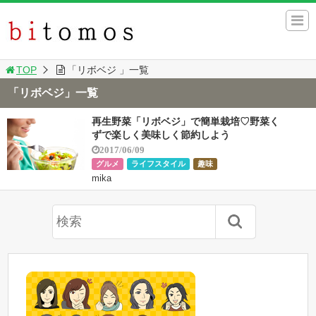
TOP
「リボベジ 」一覧
「リボベジ」一覧
再生野菜「リボベジ」で簡単栽培♡野菜く
ずで楽しく美味しく節約しよう
2017/06/09
グルメ
ライフスタイル
趣味
mika