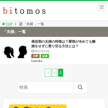
TOP
「夫婦 」一覧
「夫婦」一覧
倦怠期の夫婦の特徴は？愛情が冷めても離
婚をせずに乗り切る方法とは？
2017/02/20
恋愛
結婚
kaoruko
1
2