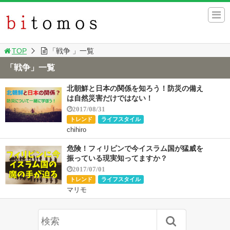
TOP
「戦争 」一覧
「戦争」一覧
北朝鮮と日本の関係を知ろう！防災の備え
は自然災害だけではない！
2017/08/31
トレンド
ライフスタイル
chihiro
危険！フィリピンで今イスラム国が猛威を
振っている現実知ってますか？
2017/07/01
トレンド
ライフスタイル
マリモ