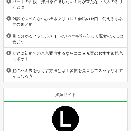
パートの面接・採用を辞退したい！角が立たない大人の断り
方とは
雑談でスベらない鉄板ネタはコレ！会話の糸口に使える小ネ
タのまとめ
目で分かる？ソウルメイトの12の特徴を知って運命の人に出
会おう
友達に初めての東京案内するならココ★充実のおすすめ観光
スポット
脇のハミ肉をなくす方法とは？習慣を見直してスッキリボデ
ィになろう
姉妹サイト