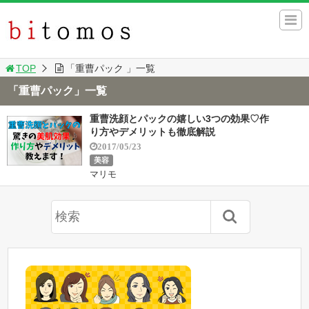
TOP
「重曹パック 」一覧
「重曹パック」一覧
重曹洗顔とパックの嬉しい3つの効果♡作
り方やデメリットも徹底解説
2017/05/23
美容
マリモ