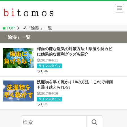
TOP
「除湿 」一覧
「除湿」一覧
梅雨の嫌な湿気の対策方法！除湿や防カビ
に効果的な便利グッズも紹介
2017/04/11
ライフスタイル
マリモ
洗濯物を早く乾かす10の方法！これで梅雨
も乗り越えられる♪
2017/04/10
ライフスタイル
マリモ