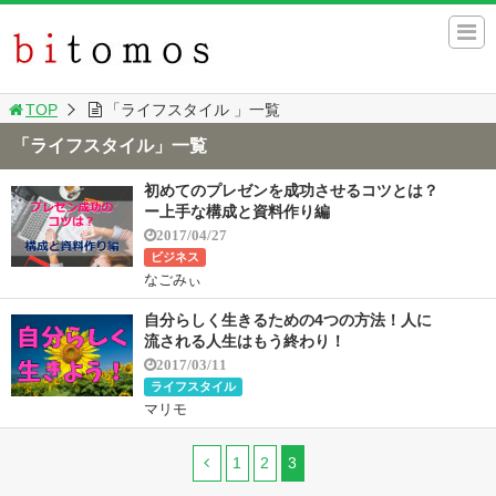
TOP
「ライフスタイル 」一覧
「ライフスタイル」一覧
初めてのプレゼンを成功させるコツとは？
ー上手な構成と資料作り編
2017/04/27
ビジネス
なごみぃ
自分らしく生きるための4つの方法！人に
流される人生はもう終わり！
2017/03/11
ライフスタイル
マリモ
1
2
3