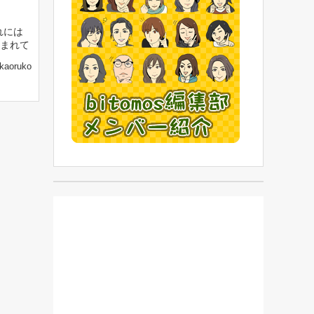
れには
まれて
kaoruko