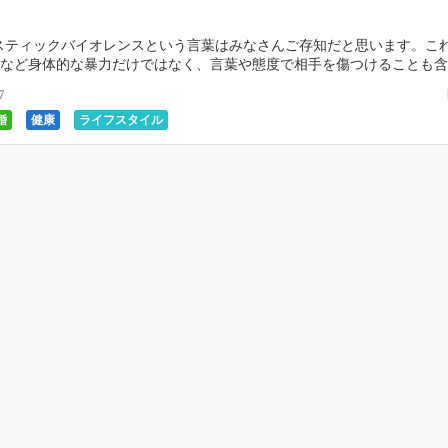
スティックバイオレンスという言葉はみなさんご存知だと思います。こ
など身体的な暴力だけではなく、言葉や態度で相手を傷つけることも含
DV、犯罪なのです。 元モーニング娘。の加護亜衣さ […]
7
婚
健康
ライフスタイル