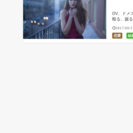
DV、ドメ
殴る、蹴る
いて立派な
2017/09/1
恋愛
結