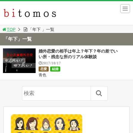
TOP
「年下 」一覧
「年下」一覧
婚外恋愛の相手は年上？年下？年の差でい
い所・残念な所のリアル体験談
2017/10/17
恋愛
結婚
青色