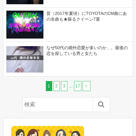
昔（2017年夏頃）にTOYOTAのCM曲にあ
の名曲も★蘇るクイーン7選
なぜ50代の婚外恋愛が多いのか…。最後の
恋を探している男と女たち
1
2
3
…
17