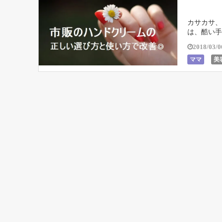
カサカサ、
は、酷い手
す！また、
2018/03/0
ママ
美