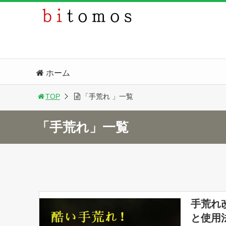
ホーム
TOP
「手荒れ 」一覧
「手荒れ」一覧
手荒れ
と使用