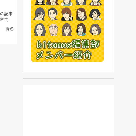
の記事
容で
青色