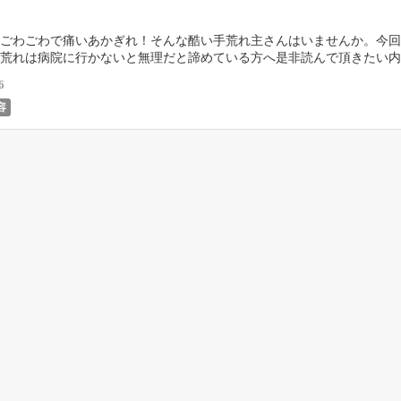
ごわごわで痛いあかぎれ！そんな酷い手荒れ主さんはいませんか。今回
荒れは病院に行かないと無理だと諦めている方へ是非読んで頂きたい内
薬局に行くとたくさんの種類のハンドクリームがあります […]
6
容