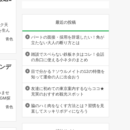
最近の投稿
ック天
を生ん
パートの面接・採用を辞退したい！角が
青色
立たない大人の断り方とは
雑談でスベらない鉄板ネタはコレ！会話
の糸口に使える小ネタのまとめ
ナンデ
目で分かる？ソウルメイトの12の特徴を
知って運命の人に出会おう
友達に初めての東京案内するならココ★
みませ
充実のおすすめ観光スポット
GM探
脇のハミ肉をなくす方法とは？習慣を見
青色
直してスッキリボディになろう