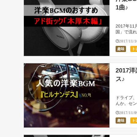
1曲♪
2017年
国」で流れ
だ神奈川県
2017/11/1
趣味
ト
201
ス♪
ドライブ、
んか。セン
しでオスス
2017/11/0
趣味
ト