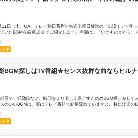
11月11日（土）OA、テレビ朝日系列で毎週土曜日放送の「出没！アド街
ていたBGMを厳選10曲でご紹介します。今回は、「いきものがかり」
本厚木編です。 今回のアド街ックの洋楽BG […]
6
レンド
7洋楽BGM探しはTV番組★センス抜群な曲ならヒル
部屋で、通勤時など、時間をより楽しく過ごすためのBGM探しをして
スのいいBGMは、実はテレビ番組で結構流れていますよ。特に洋楽のB
メなのが、日本テレビの情報番組「ヒルナンデス」で […]
9
レンド