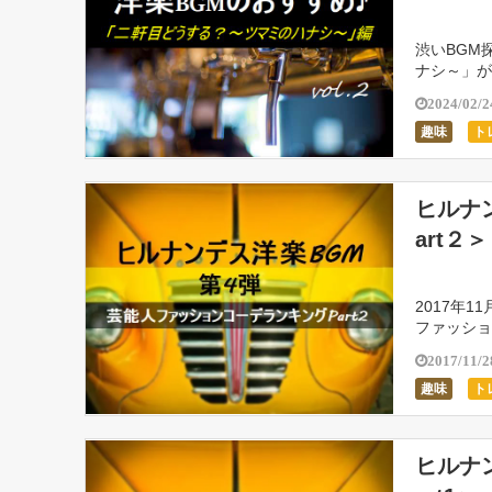
渋いBGM
ナシ～」が
使われてい
2024/02/2
趣味
ト
ヒルナ
art２＞
2017年
ファッショ
＞です。 
2017/11/2
趣味
ト
ヒルナ