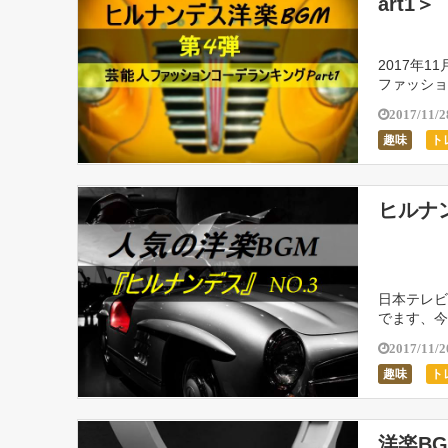
art1＞
2017年
ファッショ
は、モデル
2017/11/2
趣味
ト
ヒルナン
日本テレビ
でます、今
す。 番組
2017/11/2
趣味
ト
洋楽B