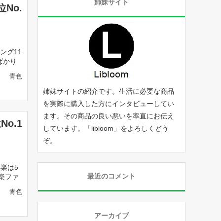
姉妹サイト
No.
ング11
ばかり
青色
姉妹サイトの紹介です。生活に必要な商品
を実際に購入した方にインタビューしてい
ます。その商品の良い悪いを率直にお伝え
o.1
しています。「
libloom
」をよろしくどう
ぞ。
楽は5
最近のコメント
楽ファ
青色
アーカイブ