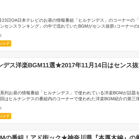
11月23日OA日本テレビのお昼の情報番組「ヒルナンデス」のコーナーの
ンセンスランキング」の中で流れていたBGMがセンス抜群♪コーナーの
出身タレント＆現役モデル5人がテーマに合っ […]
8
レンド
デス洋楽BGM11選★2017年11月14日はセンス
系列お昼の情報番組「ヒルナンデス」で使われている洋楽BGMが話題
回はヒルナンデスの番組内のコーナーで使われた洋楽BGM紹介の第三
の中のコーナー「植松晃士さんの格安コーデバトル」の中 […]
0
レンド
GMの番組！アド街ック★神奈川県『本厚木編』の