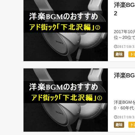
洋楽B
2
2017年
位～20位
ずらりと登
2017/10/3
趣味
ト
洋楽B
洋楽BGM
0・60年
ンにも注目さ
2017/10/3
趣味
ト