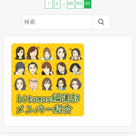
1
…
82
83
84