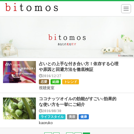
占いとの上手な付き合い方！依存する心理
や原因と回避方法を徹底検証
2016/12/27
恋愛
結婚
トレンド
視聴覚室
ココナッツオイルの効能がすごい♪効果的
な使い方を一挙にご紹介
2016/08/30
ライフスタイル
美容
健康
kaoruko