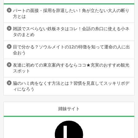
パートの面接・採用を辞退したい！角が立たない大人の断り
方とは
雑談でスベらない鉄板ネタはコレ！会話の糸口に使える小ネ
タのまとめ
目で分かる？ソウルメイトの12の特徴を知って運命の人に出
会おう
友達に初めての東京案内するならココ★充実のおすすめ観光
スポット
脇のハミ肉をなくす方法とは？習慣を見直してスッキリボデ
ィになろう
姉妹サイト