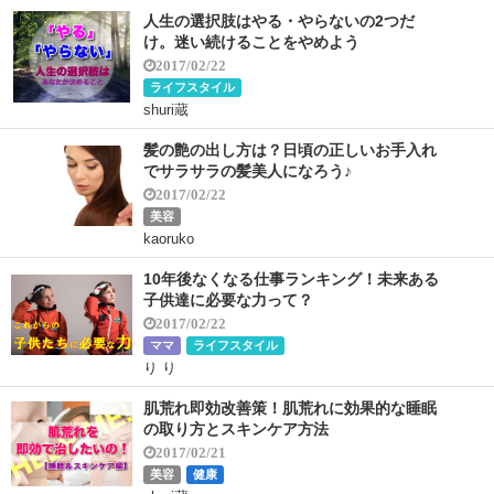
人生の選択肢はやる・やらないの2つだ
け。迷い続けることをやめよう
2017/02/22
ライフスタイル
shuri蔵
髪の艶の出し方は？日頃の正しいお手入れ
でサラサラの髪美人になろう♪
2017/02/22
美容
kaoruko
10年後なくなる仕事ランキング！未来ある
子供達に必要な力って？
2017/02/22
ママ
ライフスタイル
り り
肌荒れ即効改善策！肌荒れに効果的な睡眠
の取り方とスキンケア方法
2017/02/21
美容
健康