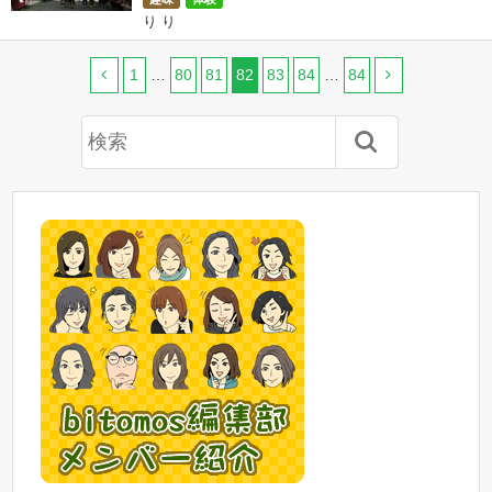
り り
1
…
80
81
82
83
84
…
84