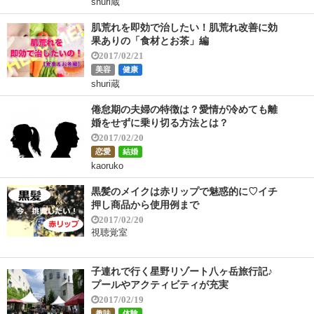
shuri蔵
肌荒れを即効で治したい！肌荒れ改善に効
果ありの「食材とお茶」編
2017/02/21
美容
健康
shuri蔵
倦怠期の夫婦の特徴は？愛情が冷めても離
婚をせずに乗り切る方法とは？
2017/02/20
恋愛
結婚
kaoruko
黒髪のメイクは赤リップで魅惑的に♡イチ
押し商品から使用例まで
2017/02/20
視聴覚室
子連れで行く星野リゾート八ヶ岳旅行記♪
プールやアクティビティが充実
2017/02/19
趣味
体験