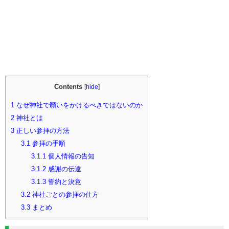
Contents
[
hide
]
1
なぜ神社で願いをかけるべきではないのか
2
神社とは
3
正しい参拝の方法
3.1
参拝の手順
3.1.1
個人情報の告知
3.1.2
感謝の伝達
3.1.3
誓約と決意
3.2
神社ごとの参拝の仕方
3.3
まとめ