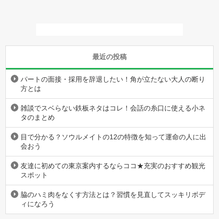
最近の投稿
パートの面接・採用を辞退したい！角が立たない大人の断り
方とは
雑談でスベらない鉄板ネタはコレ！会話の糸口に使える小ネ
タのまとめ
目で分かる？ソウルメイトの12の特徴を知って運命の人に出
会おう
友達に初めての東京案内するならココ★充実のおすすめ観光
スポット
脇のハミ肉をなくす方法とは？習慣を見直してスッキリボデ
ィになろう