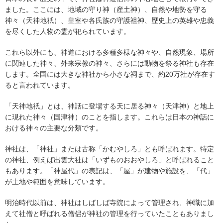
ました。ここには、地域の守り神（産土神）、自然や地勢を守る
神々（天神地祇）、皇室や各氏族の守護祖神、歴史上の英雄や忠義
を尽くした人物の霊が祀られています。
これら以外にも、神道における多種多様な神々や、自然現象、場所
に関連した神々、外来宗教の神々、さらには動物を祭る神社も存在
します。全国には大きな神社から小さな祠まで、約20万社が存在す
ると言われています。
「天神地祇」とは、神話に登場する天に居る神々（天津神）と地上
に現れた神々（国津神）のことを指します。これらは日本の神話に
おける神々の主要な分類です。
神社は、「神社」または古称「かむやしろ」とも呼ばれます。特定
の神社、例えば出雲大社は「いずものおおやしろ」と呼ばれること
もあります。「神屋代」の表記は、「屋」が建物や施設を、「代」
が土地や範囲を意味しています。
明治時代以前は、神社はしばしば寺院によって管理され、神職に加
えて社僧と呼ばれる僧侶が神社の管理を行っていたこともありまし