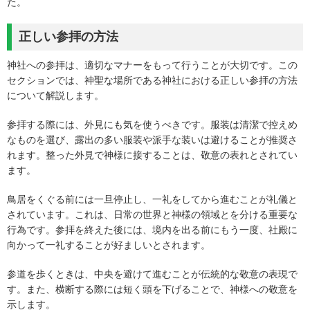
た。
正しい参拝の方法
神社への参拝は、適切なマナーをもって行うことが大切です。この
セクションでは、神聖な場所である神社における正しい参拝の方法
について解説します。
参拝する際には、外見にも気を使うべきです。服装は清潔で控えめ
なものを選び、露出の多い服装や派手な装いは避けることが推奨さ
れます。整った外見で神様に接することは、敬意の表れとされてい
ます。
鳥居をくぐる前には一旦停止し、一礼をしてから進むことが礼儀と
されています。これは、日常の世界と神様の領域とを分ける重要な
行為です。参拝を終えた後には、境内を出る前にもう一度、社殿に
向かって一礼することが好ましいとされます。
参道を歩くときは、中央を避けて進むことが伝統的な敬意の表現で
す。また、横断する際には短く頭を下げることで、神様への敬意を
示します。