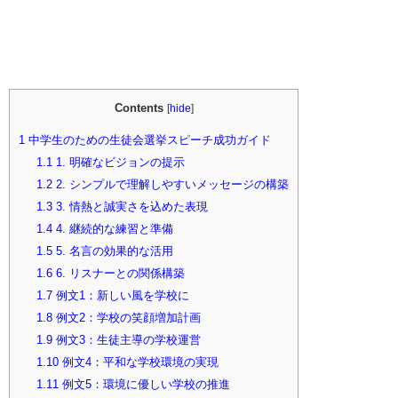
Contents
[
hide
]
1
中学生のための生徒会選挙スピーチ成功ガイド
1.1
1. 明確なビジョンの提示
1.2
2. シンプルで理解しやすいメッセージの構築
1.3
3. 情熱と誠実さを込めた表現
1.4
4. 継続的な練習と準備
1.5
5. 名言の効果的な活用
1.6
6. リスナーとの関係構築
1.7
例文1：新しい風を学校に
1.8
例文2：学校の笑顔増加計画
1.9
例文3：生徒主導の学校運営
1.10
例文4：平和な学校環境の実現
1.11
例文5：環境に優しい学校の推進