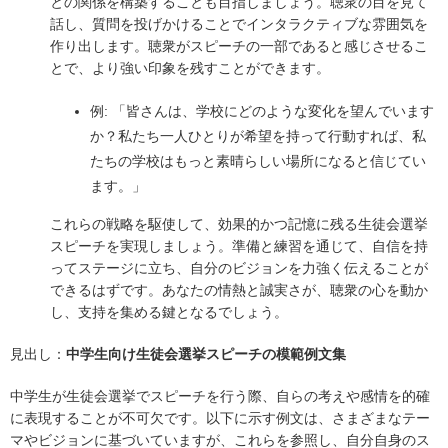
との関係を構築することも目指しましょう。聴衆の目を見て
話し、質問を投げかけることでインタラクティブな雰囲気を
作り出します。聴衆がスピーチの一部であると感じさせるこ
とで、より強い印象を残すことができます。
例: 「皆さんは、学校にどのような変化を望んでいます
か？私たち一人ひとりが希望を持って行動すれば、私
たちの学校はもっと素晴らしい場所になると信じてい
ます。」
これらの戦略を駆使して、効果的かつ記憶に残る生徒会選挙
スピーチを実現しましょう。準備と練習を通じて、自信を持
ってステージに立ち、自分のビジョンを力強く伝えることが
できるはずです。あなたの情熱と誠実さが、聴衆の心を動か
し、支持を集める鍵となるでしょう。
見出し：
中学生向け生徒会選挙スピーチの模範例文集
中学生が生徒会選挙でスピーチを行う際、自らの考えや感情を的確
に表現することが不可欠です。以下に示す例文は、さまざまなテー
マやビジョンに基づいていますが、これらを参照し、自分自身のス