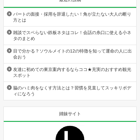
パートの面接・採用を辞退したい！角が立たない大人の断り
方とは
雑談でスベらない鉄板ネタはコレ！会話の糸口に使える小ネ
タのまとめ
目で分かる？ソウルメイトの12の特徴を知って運命の人に出
会おう
友達に初めての東京案内するならココ★充実のおすすめ観光
スポット
脇のハミ肉をなくす方法とは？習慣を見直してスッキリボデ
ィになろう
姉妹サイト