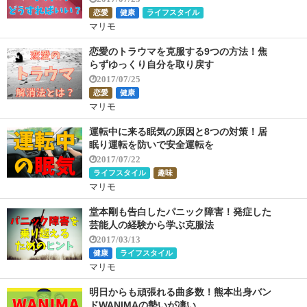
恋愛
健康
ライフスタイル
マリモ
恋愛のトラウマを克服する9つの方法！焦
らずゆっくり自分を取り戻す
2017/07/25
恋愛
健康
マリモ
運転中に来る眠気の原因と8つの対策！居
眠り運転を防いで安全運転を
2017/07/22
ライフスタイル
趣味
マリモ
堂本剛も告白したパニック障害！発症した
芸能人の経験から学ぶ克服法
2017/03/13
健康
ライフスタイル
マリモ
明日からも頑張れる曲多数！熊本出身バン
ドWANIMAの勢いが凄い