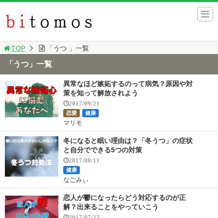
TOP
「うつ 」一覧
「うつ」一覧
異常なほど嫉妬するのって病気？原因や対
策を知って解放されよう
2017/09/21
恋愛
健康
マリモ
冬になると眠い理由は？「冬うつ」の症状
と自分でできる5つの対策
2017/08/11
健康
なごみぃ
恋人が鬱になったらどう対応するのが正
解？出来ることをやっていこう
2017/07/25