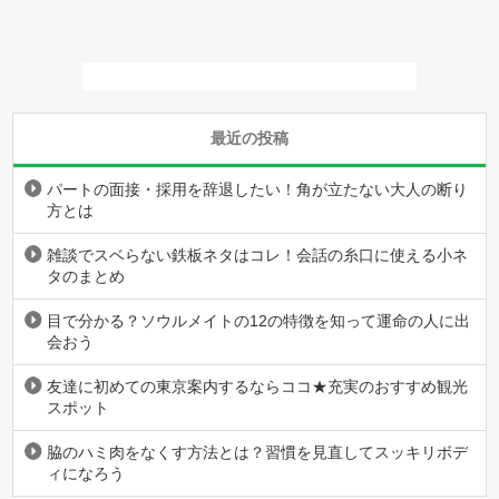
最近の投稿
パートの面接・採用を辞退したい！角が立たない大人の断り
方とは
雑談でスベらない鉄板ネタはコレ！会話の糸口に使える小ネ
タのまとめ
目で分かる？ソウルメイトの12の特徴を知って運命の人に出
会おう
友達に初めての東京案内するならココ★充実のおすすめ観光
スポット
脇のハミ肉をなくす方法とは？習慣を見直してスッキリボデ
ィになろう