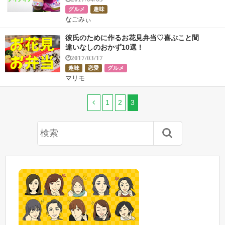
グルメ
趣味
なごみぃ
彼氏のために作るお花見弁当♡喜ぶこと間
違いなしのおかず10選！
2017/03/17
趣味
恋愛
グルメ
マリモ
1
2
3