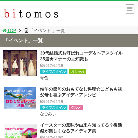
TOP
「イベント 」一覧
「イベント」一覧
30代結婚式お呼ばれコーデ＆ヘアスタイル
25選★マナーの豆知識も
2017/05/10
ライフスタイル
おしゃれ
青色
端午の節句のおもてなし料理☆こどもも祖
父母も喜ぶアイディアレシピ
2017/04/19
ライフスタイル
グルメ
なごみぃ
イースターの意味や由来を知ってる？復活
祭が楽しくなるアイディア集
2017/04/03