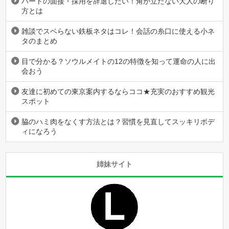
パートの面接・採用を辞退したい！角が立たない大人の断り
方とは
雑談でスベらない鉄板ネタはコレ！会話の糸口に使える小ネ
タのまとめ
目で分かる？ソウルメイトの12の特徴を知って運命の人に出
会おう
友達に初めての東京案内するならココ★充実のおすすめ観光
スポット
脇のハミ肉をなくす方法とは？習慣を見直してスッキリボデ
ィになろう
姉妹サイト