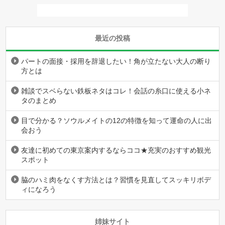
最近の投稿
パートの面接・採用を辞退したい！角が立たない大人の断り
方とは
雑談でスベらない鉄板ネタはコレ！会話の糸口に使える小ネ
タのまとめ
目で分かる？ソウルメイトの12の特徴を知って運命の人に出
会おう
友達に初めての東京案内するならココ★充実のおすすめ観光
スポット
脇のハミ肉をなくす方法とは？習慣を見直してスッキリボデ
ィになろう
姉妹サイト