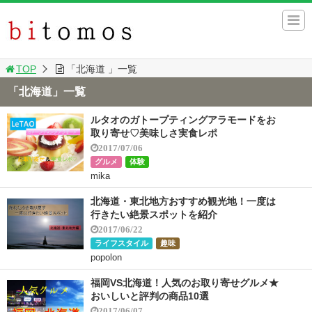
TOP
「北海道 」一覧
「北海道」一覧
ルタオのガトープティングアラモードをお
取り寄せ♡美味しさ実食レポ
2017/07/06
グルメ
体験
mika
北海道・東北地方おすすめ観光地！一度は
行きたい絶景スポットを紹介
2017/06/22
ライフスタイル
趣味
popolon
福岡VS北海道！人気のお取り寄せグルメ★
おいしいと評判の商品10選
2017/06/07