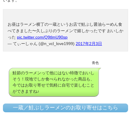
お昼はラーメン横丁の一蔵というお店で鮭ぶし醤油らーめん食
べてきました〜久しぶりのラーメンで嬉しかったです おいしか
った
pic.twitter.com/Q9tlmU90sp
— てぃーしゃん (@n_vcl_love1999)
2017年2月3日
青色
鮭節のラーメンって他にはない特徴でおいし
そう！現地でしか食べられなかった商品も、
今ではお取り寄せで気軽に自宅で楽しむこと
ができますね♪
一蔵／鮭ぶしラーメンのお取り寄せはこちら