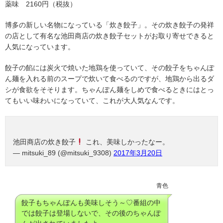
薬味 2160円（税抜）
博多の新しい名物になっている「炊き餃子」。その炊き餃子の発祥
の店として有名な池田商店の炊き餃子セットがお取り寄せできると
人気になっています。
餃子の餡には炭火で焼いた地鶏を使っていて、その餃子をちゃんぽ
ん麺を入れる前のスープで炊いて食べるのですが、地鶏から出るダ
シが食欲をそそります。ちゃんぽん麺をしめで食べるときにはとっ
てもいい味わいになっていて、これが大人気なんです。
池田商店の炊き餃子
これ、美味しかったなー。
— mitsuki_89 (@mitsuki_9308)
2017年3月20日
青色
餃子もちゃんぽんも美味しそう～♡番組の中
では餃子は登場しないで、その後のちゃんぽ