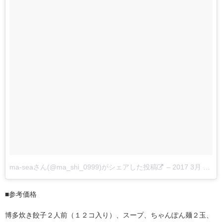
ma-seaさん(@ma_shi_0999)がシェアした投稿
–
2017 3月 22 8:10午後 PDT
■参考価格
博多炊き餃子２人前（１２コ入り）、スープ、ちゃんぽん麺２玉、