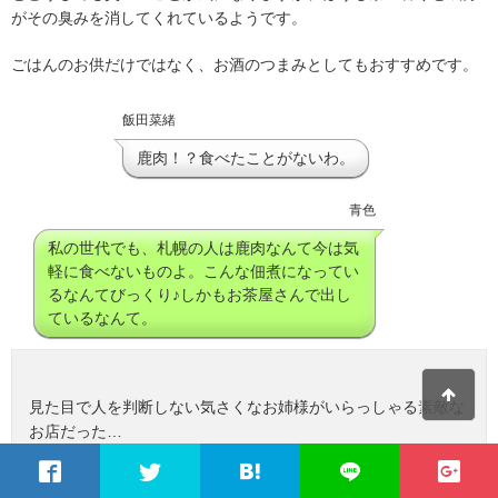
がその臭みを消してくれているようです。
ごはんのお供だけではなく、お酒のつまみとしてもおすすめです。
飯田菜緒
鹿肉！？食べたことがないわ。
青色
私の世代でも、札幌の人は鹿肉なんて今は気
軽に食べないものよ。こんな佃煮になってい
るなんてびっくり♪しかもお茶屋さんで出し
ているなんて。
見た目で人を判断しない気さくなお姉様がいらっしゃる素敵な
お店だった…
ほうじ茶漬けの雪もみじも美味しかった…頂いた緑茶も美味し
かった…
#玉翠園
#Trick
or Tea
pic.twitter.com/JPjDZEwSuP