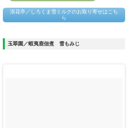
浪花亭／しろくま雪ミルクのお取り寄せはこち
ら
玉翠園／蝦夷鹿佃煮 雪もみじ