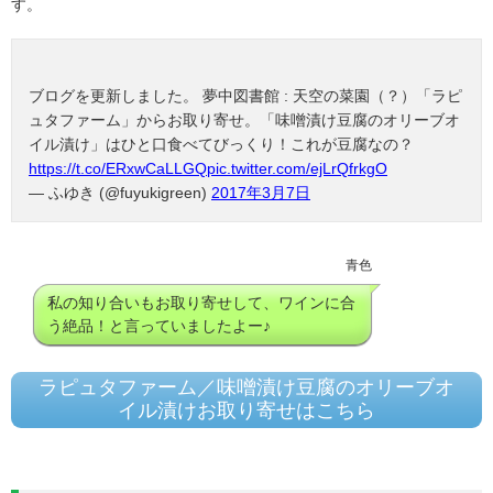
す。
ブログを更新しました。 夢中図書館 : 天空の菜園（？）「ラピ
ュタファーム」からお取り寄せ。「味噌漬け豆腐のオリーブオ
イル漬け」はひと口食べてびっくり！これが豆腐なの？
https://t.co/ERxwCaLLGQ
pic.twitter.com/ejLrQfrkgO
— ふゆき (@fuyukigreen)
2017年3月7日
青色
私の知り合いもお取り寄せして、ワインに合
う絶品！と言っていましたよー♪
ラピュタファーム／味噌漬け豆腐のオリーブオ
イル漬けお取り寄せはこちら