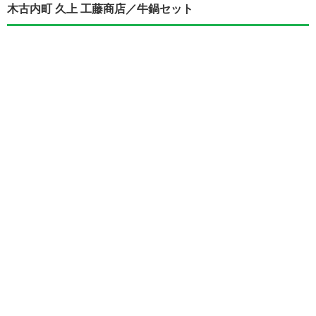
木古内町 久上 工藤商店／牛鍋セット