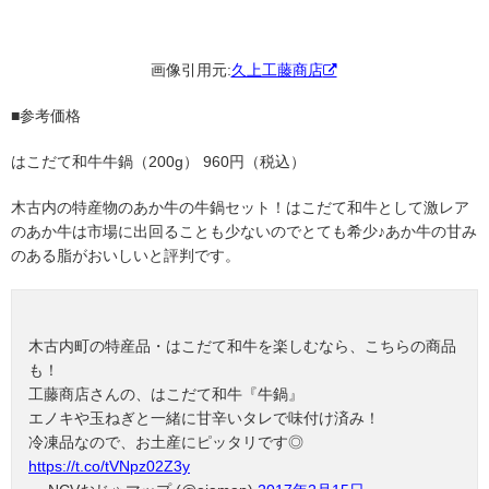
画像引用元:
久上工藤商店
■参考価格
はこだて和牛牛鍋（200g） 960円（税込）
木古内の特産物のあか牛の牛鍋セット！はこだて和牛として激レア
のあか牛は市場に出回ることも少ないのでとても希少♪あか牛の甘み
のある脂がおいしいと評判です。
木古内町の特産品・はこだて和牛を楽しむなら、こちらの商品
も！
工藤商店さんの、はこだて和牛『牛鍋』
エノキや玉ねぎと一緒に甘辛いタレで味付け済み！
冷凍品なので、お土産にピッタリです◎
https://t.co/tVNpz02Z3y