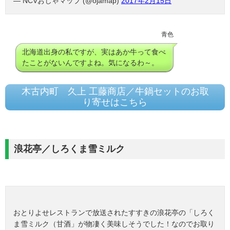
— NCVおじゃマップ (@ojamap)
2017年2月15日
青色
北海道出身の私ですが、実はあか牛って食べ
たことがないんですよね。気になるわ～。
木古内町 久上 工藤商店／牛鍋セットのお取
り寄せはこちら
浪花亭／しろくま雪ミルク
おとりよせレストランで放送されたすすきの浪花亭の「しろく
ま雪ミルク（甘酒」が物凄く美味しそうでした！なのでお取り