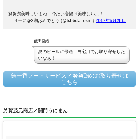
努努鶏美味しいよね…冷たい唐揚げ美味しいよ！
— りーに@2期おめでとう (@tsbbcla_osmt)
2017年5月28日
飯田菜緒
夏のビールに最適！自宅用でお取り寄せした
いなぁ！
鳥一番フードサービス／努努鶏のお取り寄せは
こちら
芳賀茂元商店／開門うにまん