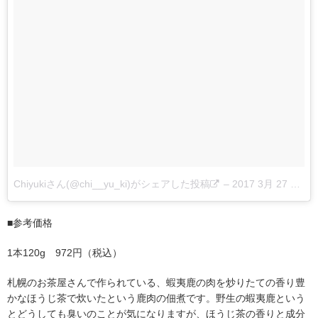
Chiyukiさん(@chi__yu_ki)がシェアした投稿
–
2017 3月 27 5:43午前 PDT
■参考価格
1本120g 972円（税込）
札幌のお茶屋さんで作られている、蝦夷鹿の肉を炒りたての香り豊
かなほうじ茶で炊いたという鹿肉の佃煮です。野生の蝦夷鹿という
とどうしても臭いのことが気になりますが、ほうじ茶の香りと成分