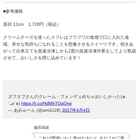
■参考価格
直径 12cm 1,728円（税込）
クリームチーズを使ったスフレはフワフワの食感で口に入れた途
端、幸せな気持ちになれることを想像させるスイーツです。焼きあ
がって出来立てを急速冷凍しかも2度の急速冷凍作業をしてより熟成
させて、おいしさを閉じ込めています！
ヌフヌフさんのクレーム・フォンデュめちゃおいしかった(๑
´ڡ`๑)
https://t.co/HdMhTOqQrw
— あみゅーん (@ami1128)
2017年4月4日
飯田菜緒
これは間違いなく幸せなおいしさだよね♡私