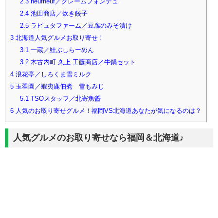
2.3
neufneuf／クレームフォンデュ
2.4
池田商店／炊き餃子
2.5
ラピュタファーム／豆腐のみそ漬け
3
北海道人気グルメお取り寄せ！
3.1
一蔵／鮭ぶしらーめん
3.2
木古内町 久上 工藤商店／牛鍋セット
4
浪花亭／しろくま雪ミルク
5
玉翠園／蝦夷鹿佃煮 雪もみじ
5.1
TSOスタッフ／北寄魚醤
6
人気のお取り寄せグルメ！福岡VS北海道あなたが気になるのは？
人気グルメのお取り寄せなら福岡＆北海道♪