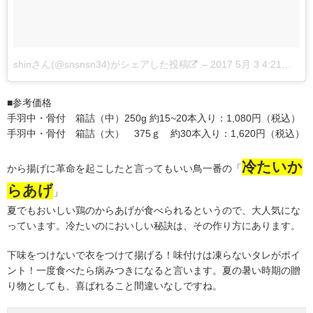
shinさん(@snsnsn34)がシェアした投稿
–
2017 5月 3 4:21午前 PDT
■参考価格
手羽中・骨付 箱詰（中）250g 約15~20本入り：1,080円（税込）
手羽中・骨付 箱詰（大） 375ｇ 約30本入り：1,620円（税込）
冷たいか
から揚げに革命を起こしたと言ってもいい鳥一番の「
らあげ
」
夏でもおいしい鶏のからあげが食べられるというので、大人気にな
っています。冷たいのにおいしい秘訣は、その作り方にあります。
下味をつけないで衣をつけて揚げる！味付けは凍らないタレがポイ
ント！一度食べたら病みつきになると言います。夏の暑い時期の贈
り物としても、喜ばれること間違いなしですね。