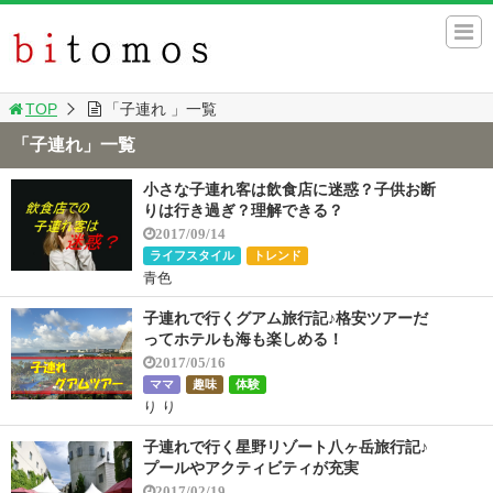
TOP
「子連れ 」一覧
「子連れ」一覧
小さな子連れ客は飲食店に迷惑？子供お断
りは行き過ぎ？理解できる？
2017/09/14
ライフスタイル
トレンド
青色
子連れで行くグアム旅行記♪格安ツアーだ
ってホテルも海も楽しめる！
2017/05/16
ママ
趣味
体験
り り
子連れで行く星野リゾート八ヶ岳旅行記♪
プールやアクティビティが充実
2017/02/19