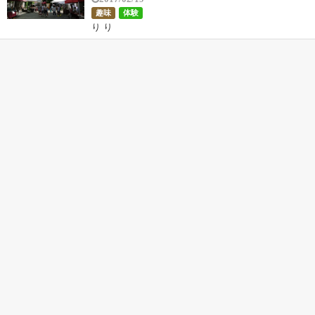
趣味
体験
り り