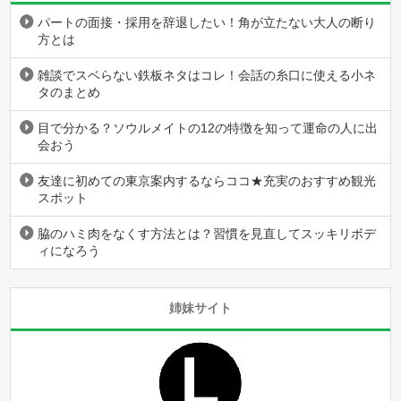
パートの面接・採用を辞退したい！角が立たない大人の断り
方とは
雑談でスベらない鉄板ネタはコレ！会話の糸口に使える小ネ
タのまとめ
目で分かる？ソウルメイトの12の特徴を知って運命の人に出
会おう
友達に初めての東京案内するならココ★充実のおすすめ観光
スポット
脇のハミ肉をなくす方法とは？習慣を見直してスッキリボデ
ィになろう
姉妹サイト