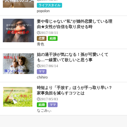
ライフスタイル
popolon
妻や母じゃない”私”が婚外恋愛している理
由★女性が自信を取り戻せる時
2017/10/11
恋愛
結婚
青色
姑の過干渉が気になる！孫が可愛いくて
も…一線置いて欲しいと思う事
2017/06/14
ママ
chihiro
時短より「手放す」ほうが手っ取り早い？
家事負担を減らすコツとは
2017/05/03
結婚
ママ
なごみぃ