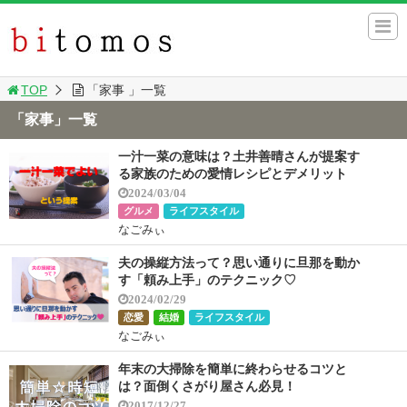
TOP
「家事 」一覧
「家事」一覧
一汁一菜の意味は？土井善晴さんが提案す
る家族のための愛情レシピとデメリット
2024/03/04
グルメ
ライフスタイル
なごみぃ
夫の操縦方法って？思い通りに旦那を動か
す「頼み上手」のテクニック♡
2024/02/29
恋愛
結婚
ライフスタイル
なごみぃ
年末の大掃除を簡単に終わらせるコツと
は？面倒くさがり屋さん必見！
2017/12/27