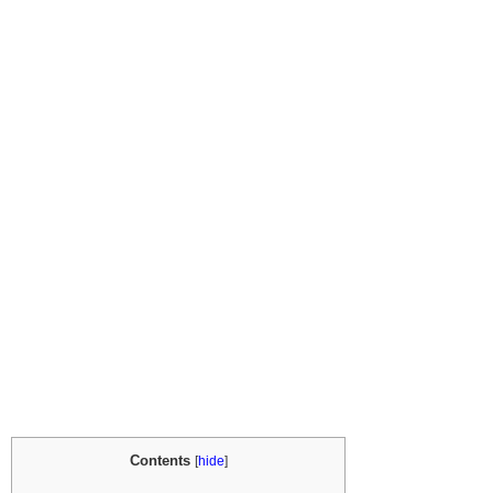
Contents
[
hide
]