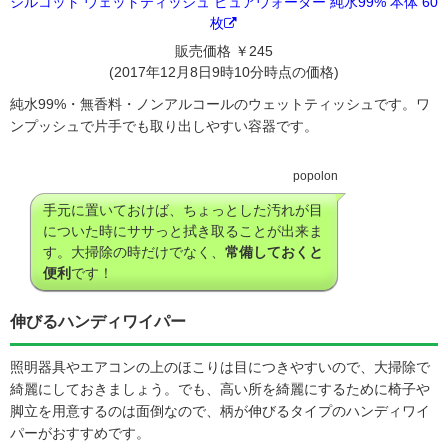
シルコット ウェットティッシュ ピュアウォーター 純水99% 本体 60
枚
販売価格 ￥245
(2017年12月8日9時10分時点の価格)
純水99%・無香料・ノンアルコールのウェットティッシュです。ワ
ンプッシュで片手でも取り出しやすい容器です。
popolon
手元に置いておけば、ちょっとした汚れが目
についた時にササっと拭き取ることが出来ま
す。大掃除の時だけでなく、
常備しておくと
便利
です！
伸びるハンディワイパー
照明器具やエアコンの上のほこりは目につきやすいので、大掃除で
綺麗にしておきましょう。でも、高い所を綺麗にするために椅子や
脚立を用意するのは面倒なので、柄が伸びるタイプのハンディワイ
パーがおすすめです。