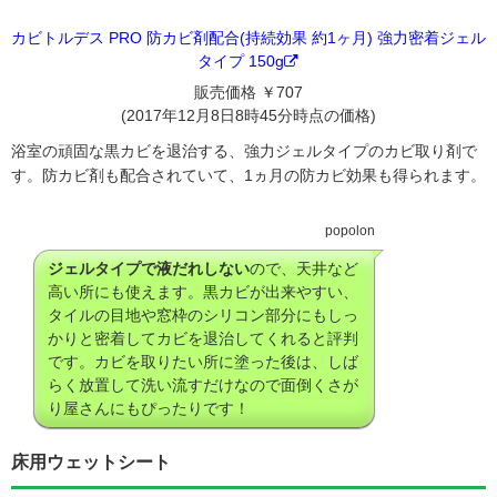
カビトルデス PRO 防カビ剤配合(持続効果 約1ヶ月) 強力密着ジェル
タイプ 150g
販売価格 ￥707
(2017年12月8日8時45分時点の価格)
浴室の頑固な黒カビを退治する、強力ジェルタイプのカビ取り剤で
す。防カビ剤も配合されていて、1ヵ月の防カビ効果も得られます。
popolon
ジェルタイプで液だれしない
ので、天井など
高い所にも使えます。黒カビが出来やすい、
タイルの目地や窓枠のシリコン部分にもしっ
かりと密着してカビを退治してくれると評判
です。カビを取りたい所に塗った後は、しば
らく放置して洗い流すだけなので面倒くさが
り屋さんにもぴったりです！
床用ウェットシート