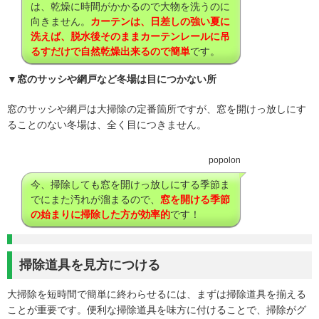
は、乾燥に時間がかかるので大物を洗うのに
向きません。
カーテンは、日差しの強い夏に
洗えば、脱水後そのままカーテンレールに吊
るすだけで自然乾燥出来るので簡単
です。
▼窓のサッシや網戸など冬場は目につかない所
窓のサッシや網戸は大掃除の定番箇所ですが、窓を開けっ放しにす
ることのない冬場は、全く目につきません。
popolon
今、掃除しても窓を開けっ放しにする季節ま
でにまた汚れが溜まるので、
窓を開ける
季節
の始まりに掃除した方が効率的
です！
掃除道具を見方につける
大掃除を短時間で簡単に終わらせるには、まずは掃除道具を揃える
ことが重要です。便利な掃除道具を味方に付けることで、掃除がグ