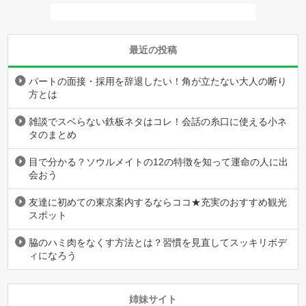
最近の投稿
パートの面接・採用を辞退したい！角が立たない大人の断り
方とは
雑談でスベらない鉄板ネタはコレ！会話の糸口に使える小ネ
タのまとめ
目で分かる？ソウルメイトの12の特徴を知って運命の人に出
会おう
友達に初めての東京案内するならココ★充実のおすすめ観光
スポット
脇のハミ肉をなくす方法とは？習慣を見直してスッキリボデ
ィになろう
姉妹サイト