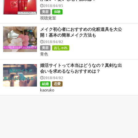
2018/04/05
美容
体験
視聴覚室
メイク初心者におすすめの化粧道具を大公
開！基本の簡単メイク方法も
2018/04/02
美容
おしゃれ
青色
婚活サイトって本当はどうなの？真剣な出
会いを求めるならおすすめは？
2018/04/02
結婚
恋愛
kaoruko