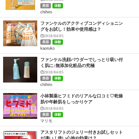
美容
体験
chihiro
ファンケルのアクティブコンディショニン
グをお試し！効果や使用感は？
2018/04/05
美容
体験
kaoruko
ファンケル洗顔パウダーでしっとり吸い付
く肌に♪無添加化粧品の究極
2018/04/05
美容
体験
chihiro
小林製薬ヒフミドのリアルな口コミ♡乾燥
肌や年齢肌をしっかりケア
2018/04/05
美容
体験
マリモ
アスタリフトのジェリー付きお試しセット
が凄い！使い心地や効果は？