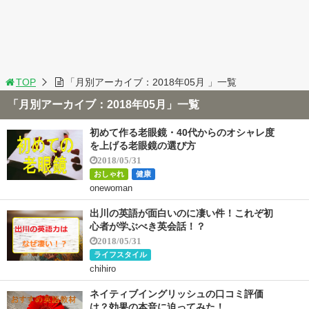
TOP
「月別アーカイブ：2018年05月 」一覧
「月別アーカイブ：2018年05月」一覧
初めて作る老眼鏡・40代からのオシャレ度
を上げる老眼鏡の選び方
2018/05/31
おしゃれ
健康
onewoman
出川の英語が面白いのに凄い件！これぞ初
心者が学ぶべき英会話！？
2018/05/31
ライフスタイル
chihiro
ネイティブイングリッシュの口コミ評価
は？効果の本音に迫ってみた！