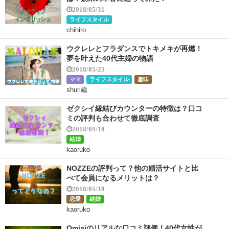
2018/05/31
ライフスタイル
chihiro
ウクレレとフラダンスでトキメキが再燃！
夢を叶えた40代主婦の物語
2018/05/25
ママ
ライフスタイル
趣味
shuri蔵
ゼクシイ縁結びカウンターの特徴は？口コ
ミの評判も合わせて徹底調査
2018/05/18
結婚
kaoruko
NOZZEの評判って？他の婚活サイトと比
べて会員になるメリットは？
2018/05/18
恋愛
結婚
kaoruko
Omiaiのリアルな口コミ評価！40代女性が