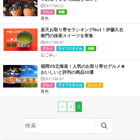
2017/06/22
グルメ
体験
青色
楽天お取り寄せランキングNo1！伊藤久右
衛門の抹茶スイーツを実食
2017/06/07
グルメ
ライフスタイル
体験
なごみぃ
福岡VS北海道！人気のお取り寄せグルメ★
おいしいと評判の商品10選
2017/06/07
グルメ
ライフスタイル
トレンド
青色
1
2