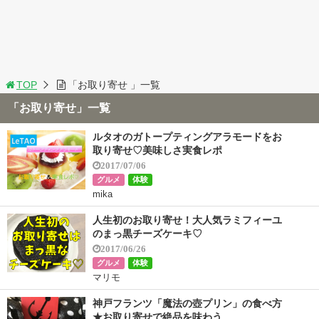
TOP
「お取り寄せ 」一覧
「お取り寄せ」一覧
ルタオのガトープティングアラモードをお
取り寄せ♡美味しさ実食レポ
2017/07/06
グルメ
体験
mika
人生初のお取り寄せ！大人気ラミフィーユ
のまっ黒チーズケーキ♡
2017/06/26
グルメ
体験
マリモ
神戸フランツ「魔法の壺プリン」の食べ方
★お取り寄せで絶品を味わう