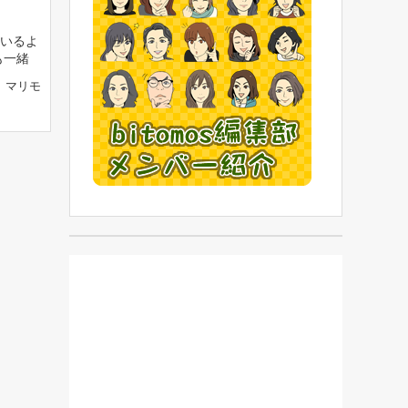
いるよ
も一緒
マリモ