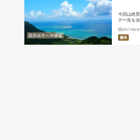
今回は絶景
デー先を決
学旅行で関
2017/06/0
趣味