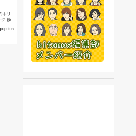
のホリ
ク 修
popolon