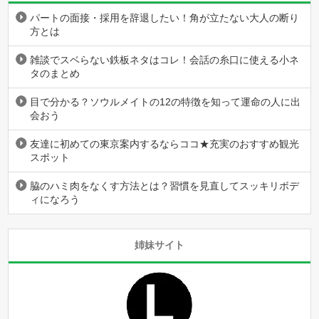
パートの面接・採用を辞退したい！角が立たない大人の断り
方とは
雑談でスベらない鉄板ネタはコレ！会話の糸口に使える小ネ
タのまとめ
目で分かる？ソウルメイトの12の特徴を知って運命の人に出
会おう
友達に初めての東京案内するならココ★充実のおすすめ観光
スポット
脇のハミ肉をなくす方法とは？習慣を見直してスッキリボデ
ィになろう
姉妹サイト