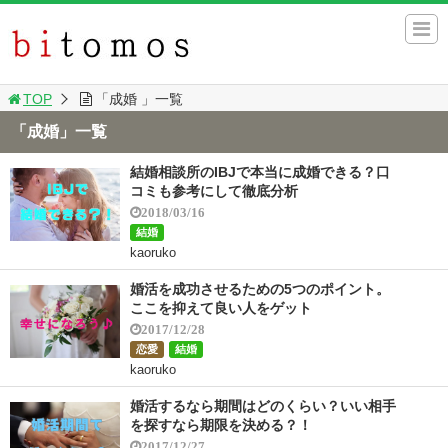
TOP
「成婚 」一覧
「成婚」一覧
結婚相談所のIBJで本当に成婚できる？口
コミも参考にして徹底分析
2018/03/16
結婚
kaoruko
婚活を成功させるための5つのポイント。
ここを抑えて良い人をゲット
2017/12/28
恋愛
結婚
kaoruko
婚活するなら期間はどのくらい？いい相手
を探すなら期限を決める？！
2017/12/27